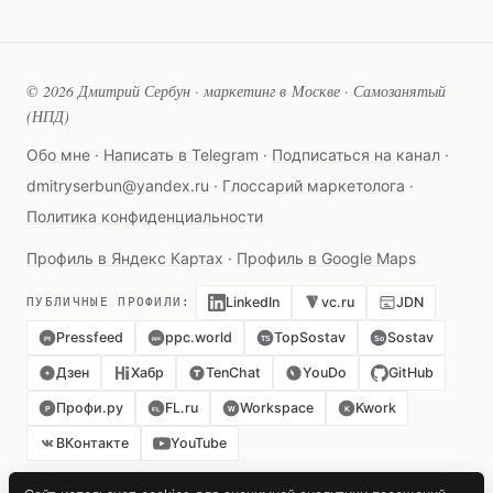
© 2026 Дмитрий Сербун · маркетинг в Москве · Самозанятый
(НПД)
Обо мне
·
Написать в Telegram
·
Подписаться на канал
·
dmitryserbun@yandex.ru
·
Глоссарий маркетолога
·
Политика конфиденциальности
Профиль в Яндекс Картах
·
Профиль в Google Maps
LinkedIn
vc.ru
JDN
ПУБЛИЧНЫЕ ПРОФИЛИ:
Pressfeed
ppc.world
TopSostav
Sostav
TS
So
ppc
Pf
Дзен
Хабр
TenChat
YouDo
GitHub
Профи.ру
FL.ru
Workspace
Kwork
P
W
K
FL
ВКонтакте
YouTube