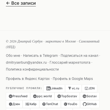
← Все записи
© 2026 Дмитрий Сербун · маркетинг в Москве · Самозанятый
(НПД)
Обо мне
·
Написать в Telegram
·
Подписаться на канал
·
dmitryserbun@yandex.ru
·
Глоссарий маркетолога
·
Политика конфиденциальности
Профиль в Яндекс Картах
·
Профиль в Google Maps
LinkedIn
vc.ru
JDN
ПУБЛИЧНЫЕ ПРОФИЛИ:
Pressfeed
ppc.world
TopSostav
Sostav
TS
So
ppc
Pf
Дзен
Хабр
TenChat
YouDo
GitHub