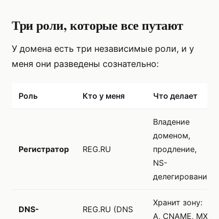
Три роли, которые все путают
У домена есть три независимые роли, и у
меня они разведены сознательно:
Роль
Кто у меня
Что делает
Владение
доменом,
Регистратор
REG.RU
продление,
NS-
делегирование
Хранит зону:
DNS-
REG.RU (DNS
A, CNAME, MX,