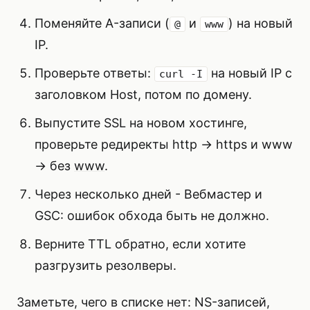
Поменяйте A-записи (
и
) на новый
@
www
IP.
Проверьте ответы:
на новый IP с
curl -I
заголовком Host, потом по домену.
Выпустите SSL на новом хостинге,
проверьте редиректы http → https и www
→ без
www
.
Через несколько дней - Вебмастер и
GSC: ошибок обхода быть не должно.
Верните TTL обратно, если хотите
разгрузить резолверы.
Заметьте, чего в списке нет: NS-записей,